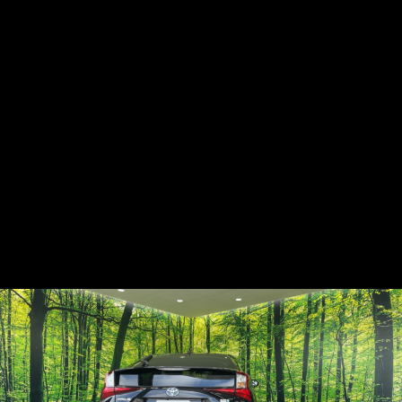
AGENCIAが提供する最新のAI技術と360°ビュー機能を活用し、
AGENCIAの360°CarとAI解析技術で、理想のマイカ
外観・内装を360°で確認し、トヨタ プリ
トヨタ プリウス | 360°内外装
車両の内外装を効率的に確認できます。360°内外装ビューで、
ーを簡単に見つけ、ユーザー体験を革新。
ウスの全貌を発見
理想のマイカーを簡単に見つけましょう。
ビューで理想のマイカーを見つ
けよう