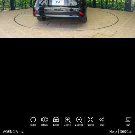
Rotation
Hotspots
Exterior
Zoom In
Zoom Out
Fullscreen
Share
Navi
AGENCIA Inc.
Help
360Car