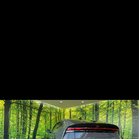
AGENCIAが提供する最新のAI技術と360°ビュー機能を活用し、
AGENCIAの360°CarとAI解析技術で、理想のマイカ
外観・内装を360°で確認し、トヨタ プリ
トヨタ プリウス | 360°内外装
車両の内外装を効率的に確認できます。360°内外装ビューで、
ーを簡単に見つけ、ユーザー体験を革新。
ウスの全貌を発見
理想のマイカーを簡単に見つけましょう。
ビューで理想のマイカーを見つ
けよう