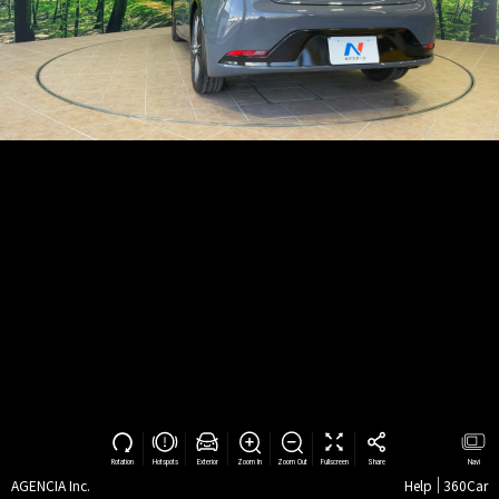
Rotation
Hotspots
Exterior
Zoom In
Zoom Out
Fullscreen
Share
Navi
AGENCIA Inc.
Help
360Car