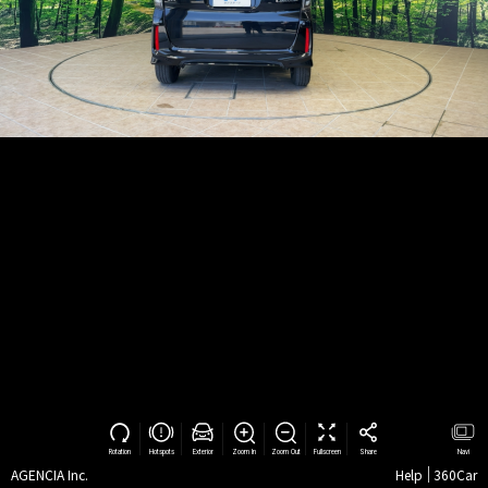
Rotation
Hotspots
Exterior
Zoom In
Zoom Out
Fullscreen
Share
Navi
AGENCIA Inc.
Help
360Car