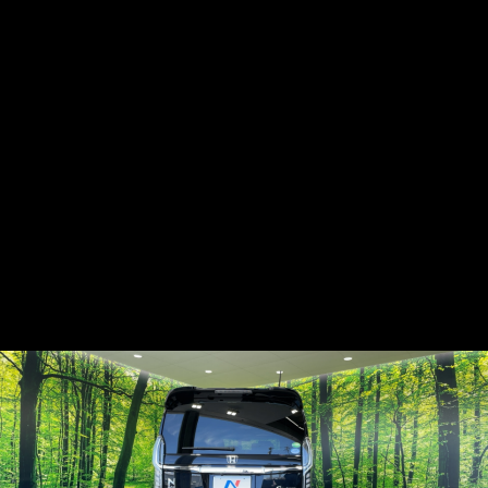
AGENCIAが提供する最新のAI技術と360°ビュー機能を活用し、
AGENCIAの360°CarとAI解析技術で、理想のマイカ
外観・内装を360°で確認し、ホンダ N-
ホンダ N-BOXカスタム | 360°
車両の内外装を効率的に確認できます。360°内外装ビューで、
ーを簡単に見つけ、ユーザー体験を革新。
BOXカスタムの全貌を発見
理想のマイカーを簡単に見つけましょう。
内外装ビューで理想のマイカー
を見つけよう